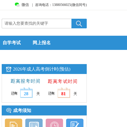
微信
|
咨询电话：13880566025(微信同号)
自学考试
网上报名
2026年成人高考倒计时(预估)
28
81
成考须知