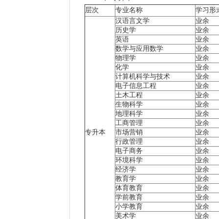
层次
专业名称
学习形
汉语言文学
业余
历史学
业余
英语
业余
数学与应用数学
业余
物理学
业余
化学
业余
计算机科学与技术
业余
电子信息工程
业余
土木工程
业余
生物科学
业余
地理科学
业余
工商管理
业余
专升本
市场营销
业余
行政管理
业余
电子商务
业余
环境科学
业余
经济学
业余
教育学
业余
体育教育
业余
学前教育
业余
小学教育
业余
美术学
业余