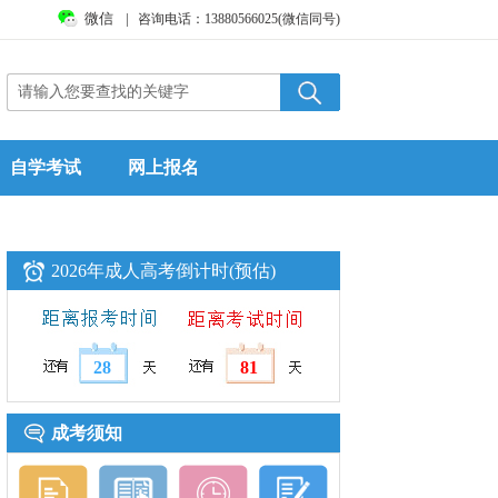
微信
|
咨询电话：13880566025(微信同号)
自学考试
网上报名
2026年成人高考倒计时(预估)
28
81
成考须知