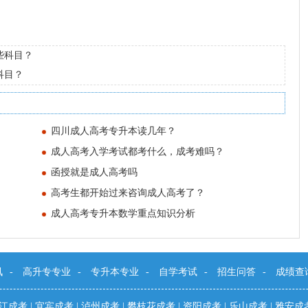
些科目？
科目？
四川成人高考专升本读几年？
成人高考入学考试都考什么，成考难吗？
函授就是成人高考吗
高考生都开始过来咨询成人高考了？
成人高考专升本数学重点知识分析
讯
-
高升专专业
-
专升本专业
-
自学考试
-
招生问答
-
成绩查
江成考
|
宜宾成考
|
泸州成考
|
攀枝花成考
|
资阳成考
|
乐山成考
|
雅安成