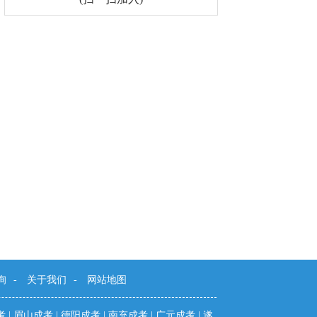
询
-
关于我们
-
网站地图
考
|
眉山成考
|
德阳成考
|
南充成考
|
广元成考
|
遂