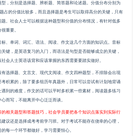
题型，分别是选择题、辨析题、简答题和论述题。分值分布分别为
选择题占的分值比较多，而且选择题是考生可以取得高分的关键，只有
问题。社会人士可以根据这种题型和分值的分布情况，有针对低多
分很重要。
音标、单词、词汇、语法、阅读、作文这几个方面的知识点。音标
的关键，是英语复习的入门，而语法是句型是否能够成立的关键，
该社会人士英语该背和应该掌握的东西需要要踏实做好。
般有选择题、文言文、现代文阅读、作文四种题型，不排除会出现
要考积累的，除了要多组历年真题外，日常可以尝试有计划地背诵
士遇到的难度，作文的话可以平时多积累一些素材，阅读题多练习
中心而写，不能离开中心泛泛而谈。
容的相关题型和答题技巧，社会学员要把各个知识点落实到实际行
员建议还是选择成考考前学习班。对于考试不能存在侥幸的心理，
习的每一个环节都做好，学习需要恒心。