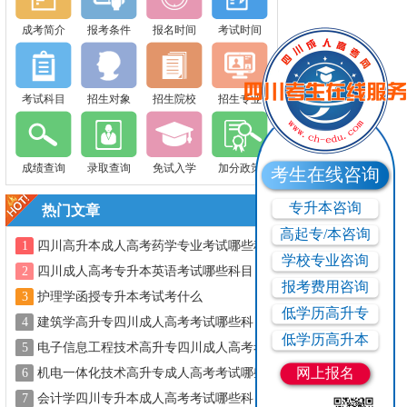
成考简介
报考条件
报名时间
考试时间
考试科目
招生对象
招生院校
招生专业
成绩查询
录取查询
免试入学
加分政策
考生在线咨询
专升本咨询
热门文章
高起专/本咨询
1
四川高升本成人高考药学专业考试哪些科
学校专业咨询
目？
2
四川成人高考专升本英语考试哪些科目？
报考费用咨询
3
护理学函授专升本考试考什么
低学历高升专
4
建筑学高升专四川成人高考考试哪些科
低学历高升本
目？
5
电子信息工程技术高升专四川成人高考考
试哪些科目？
网上报名
6
机电一体化技术高升专成人高考考试哪些
科目？
7
会计学四川专升本成人高考考试哪些科