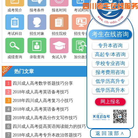
成考简介
报考条件
报名时间
考试时间
考生在线咨询
考试科目
招生对象
招生院校
招生专业
专升本咨询
高起专/本咨询
成绩查询
录取查询
免试入学
加分政策
学校专业咨询
热门文章
报考费用咨询
低学历高升专
1
四川成人高考数学答题技巧分享
低学历高升本
2
2018年成人高考英语备考技巧
3
2018年四川成人高考复习小技巧
网上报名
4
2018年成人高考英语备考技巧
5
2018年成人高考高分作文写作技巧
6
四川成人高考提高英语阅读能力的技巧
返回顶部∧
7
2018年成人高考专升本政治答题技巧