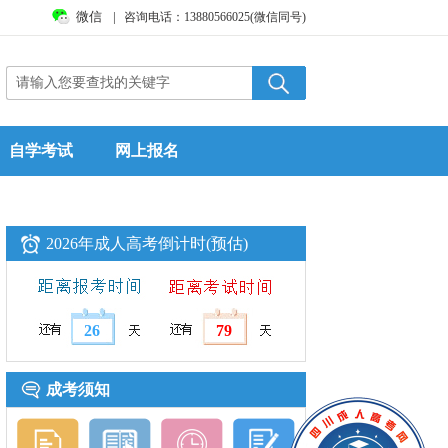
微信
|
咨询电话：13880566025(微信同号)
自学考试
网上报名
2026年成人高考倒计时(预估)
26
79
成考须知