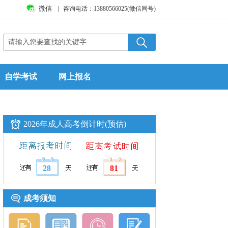
微信
|
咨询电话：13880566025(微信同号)
自学考试
网上报名
2026年成人高考倒计时(预估)
28
81
成考须知