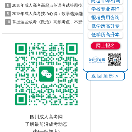
高起专/本咨询
8
2018年成人高考高起点英语考试答题技巧
学校专业咨询
9
2018年成人高考技巧心得：数学选择题解
报考费用咨询
题思路
10
掌握这些成考《政治》高频考点，不想拿
低学历高升专
高分都难！
低学历高升本
网上报名
返回顶部∧
四川成人高考网
了解最前沿成考动态
(扫一扫加入)