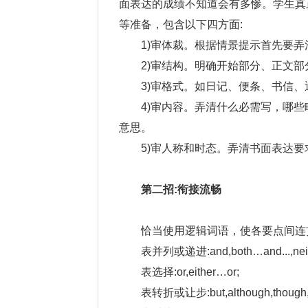
面表达的成绩不知道会有多惨。学生真
等准备，包含以下四方面:
1)审体裁。根据情景提示首先要
2)审结构。明确开始部分、正文
3)审格式。如日记、便条、书信
4)审内容。弄清什么必需写，哪
意思。
5)审人称和时态。弄清书面表达
第二招:衔接流畅
恰当使用逻辑词语，使各要点间连
表并列或递进:and,both…and...,neithe
表选择:or,either…or;
表转折或让步:but,although,though,howe