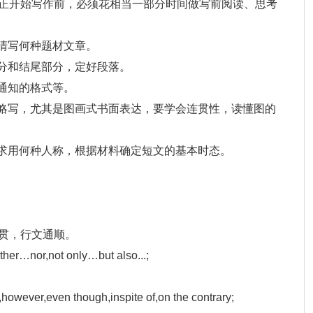
正开始写作前，必须花相当一部分时间做写前阅读、思考
弄清写何种题材文章。
部分和结尾部分，定好段落。
、通知的格式等。
些略写，尤其是图画式书面表达，要学会连贯性，读懂图的
要求用何种人称，根据材料确定短文的基本时态。
贯，行文通顺。
r…nor,not only…but also...;
ver,even though,inspite of,on the contrary;