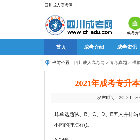
四川成人高考网
|
成考介
首页
成考介绍
成考资讯
当前位置：
四川成人高考网
>
备考真题
>
模
2021年成考专
发布时间：2020-12-3
1[.单选题]A、B、C、D、E五人并
不同的排法有()。