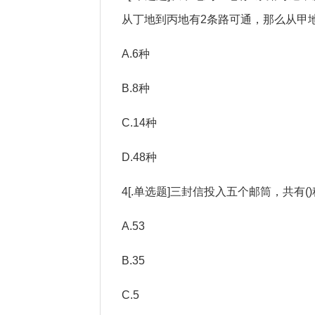
从丁地到丙地有2条路可通，那么从甲地
A.6种
B.8种
C.14种
D.48种
4[.单选题]三封信投入五个邮筒，共有(
A.53
B.35
C.5