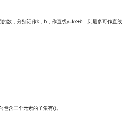
不同的数，分别记作k，b，作直线y=kx+b，则最多可作直线
集合包含三个元素的子集有()。