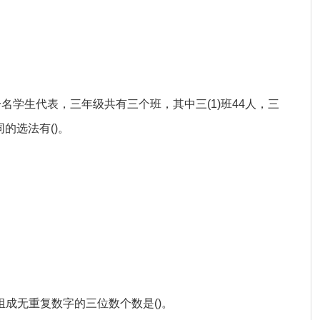
一名学生代表，三年级共有三个班，其中三(1)班44人，三
同的选法有()。
5可组成无重复数字的三位数个数是()。